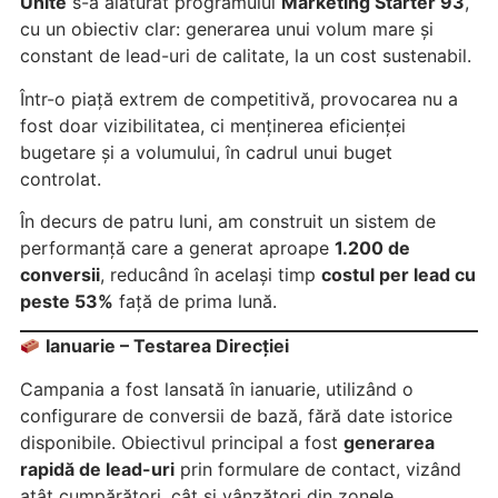
Unite
s-a alăturat programului
Marketing Starter 93
,
cu un obiectiv clar: generarea unui volum mare și
constant de lead-uri de calitate, la un cost sustenabil.
Într-o piață extrem de competitivă, provocarea nu a
fost doar vizibilitatea, ci menținerea eficienței
bugetare și a volumului, în cadrul unui buget
controlat.
În decurs de patru luni, am construit un sistem de
performanță care a generat aproape
1.200 de
conversii
, reducând în același timp
costul per lead cu
peste 53%
față de prima lună.
Ianuarie – Testarea Direcției
Campania a fost lansată în ianuarie, utilizând o
configurare de conversii de bază, fără date istorice
disponibile. Obiectivul principal a fost
generarea
rapidă de lead-uri
prin formulare de contact, vizând
atât cumpărători, cât și vânzători din zonele