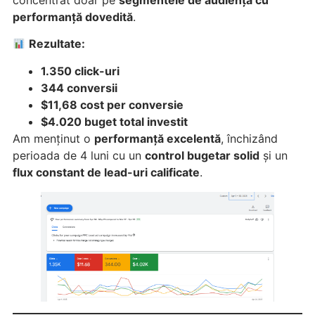
concentrat doar pe
segmentele de audiență cu
performanță dovedită
.
Rezultate:
1.350 click-uri
344 conversii
$11,68 cost per conversie
$4.020 buget total investit
Am menținut o
performanță excelentă
, închizând
perioada de 4 luni cu un
control bugetar solid
și un
flux constant de lead-uri calificate
.