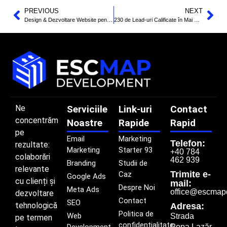
PREVIOUS
NEXT
Design & Dezvoltare Website pentru The President
230 de Lead-uri Calificate în Mai Puțin de 3 Luni – prin Programul Marketing Starter 93
Ne
Serviciile
Link-uri
Contact
concentrăm
Noastre
Rapide
Rapid
pe
Email
Marketing
Telefon:
rezultate:
Marketing
Starter 93
+40 784
colaborări
462 939
Branding
Studii de
relevante
Trimite e-
Caz
Google Ads
cu clienți și
mail:
Despre Noi
Meta Ads
office@escmap
dezvoltare
Contact
SEO
tehnologică
Adresa:
Politica de
Web
Strada
pe termen
confidențialitate
Popa Lazăr