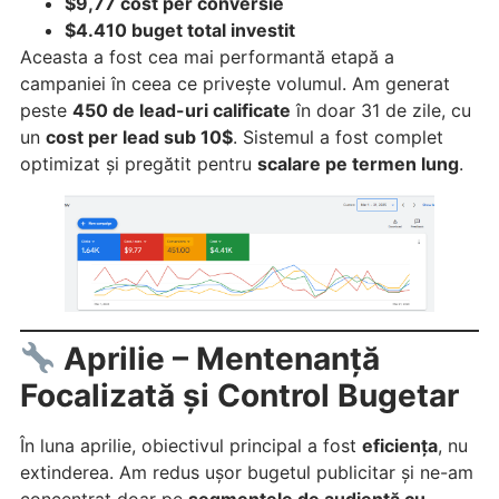
$9,77 cost per conversie
$4.410 buget total investit
Aceasta a fost cea mai performantă etapă a
campaniei în ceea ce privește volumul. Am generat
peste
450 de lead-uri calificate
în doar 31 de zile, cu
un
cost per lead sub 10$
. Sistemul a fost complet
optimizat și pregătit pentru
scalare pe termen lung
.
Aprilie – Mentenanță
Focalizată și Control Bugetar
În luna aprilie, obiectivul principal a fost
eficiența
, nu
extinderea. Am redus ușor bugetul publicitar și ne-am